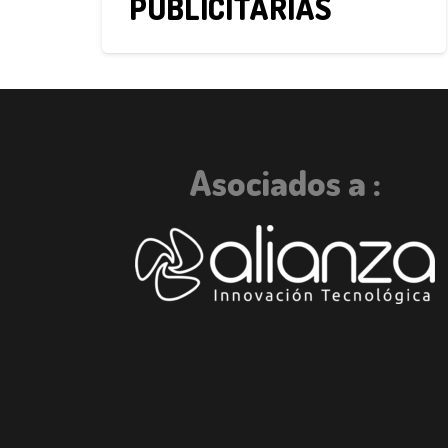
AS
Asociados a :