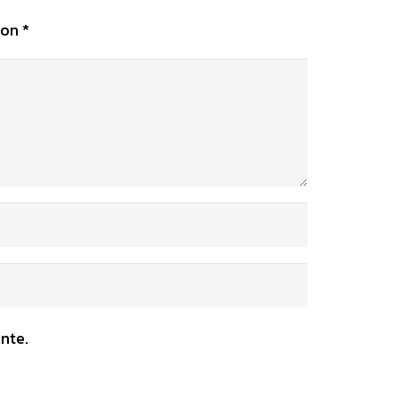
con
*
nte.