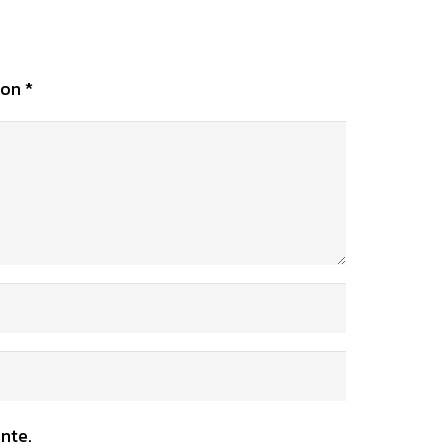
con
*
nte.